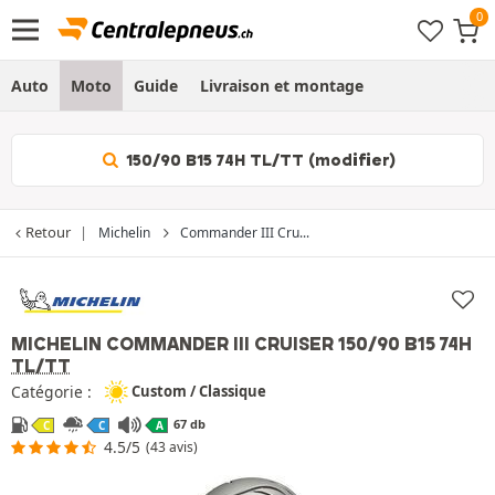
Auto
Moto
Guide
Livraison et montage
150/90 B15 74H TL/TT (modifier)
Retour
Michelin
Commander III Cru...
MICHELIN COMMANDER III CRUISER
150/90 B15 74H
TL/TT
Catégorie :
Custom / Classique
67 db
C
C
A
4.5/5
(43 avis)