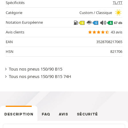
Spécificités
TL/TT
Catégorie
Custom / Classique
Notation Européenne
67 db
C
C
A
Avis clients
43 avis
EAN
3528708217065
HSN
821706
Tous nos pneus 150/90 B15
Tous nos pneus 150/90 B15 74H
DESCRIPTION
FAQ
AVIS
SÉCURITÉ