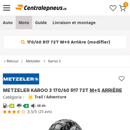
Auto
Moto
Guide
Livraison et montage
170/60 R17 72T M+S Arrière (modifier)
Retour
Metzeler
Karoo 3
METZELER KAROO 3
170/60 R17 72T
M+S
ARRIÈRE
Catégorie :
Trail / Adventure
68 db
C
A
3.5/5
(25 avis)