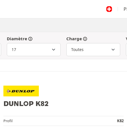
P
Diamètre
Charge
DUNLOP K82
Profil
K82