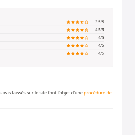
3.5/5
4.5/5
4/5
4/5
4/5
s laissés sur le site font l'objet d'une
procédure de