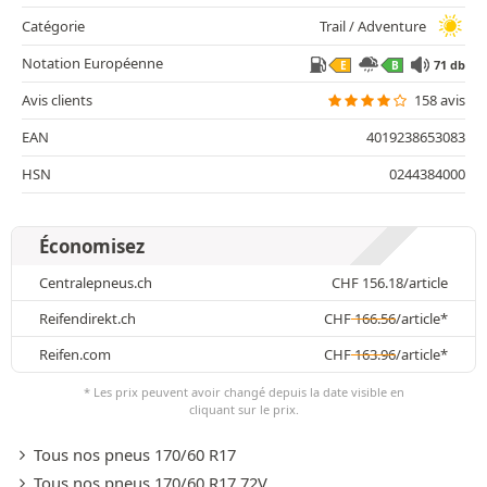
Catégorie
Trail / Adventure
Notation Européenne
71 db
E
B
Avis clients
158 avis
EAN
4019238653083
HSN
0244384000
Économisez
Centralepneus.ch
CHF
156.18
/article
Reifendirekt.ch
CHF
166.56
/article*
Reifen.com
CHF
163.96
/article*
* Les prix peuvent avoir changé depuis la date visible en
cliquant sur le prix.
Tous nos pneus 170/60 R17
Tous nos pneus 170/60 R17 72V