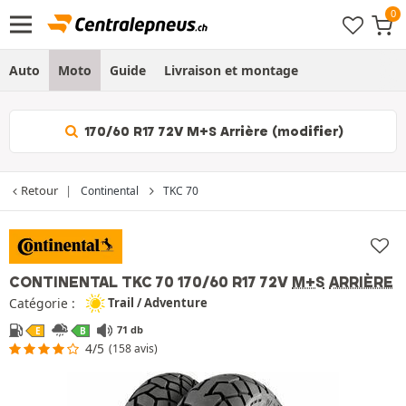
Auto
Moto
Guide
Livraison et montage
170/60 R17 72V M+S Arrière (modifier)
Retour
Continental
TKC 70
CONTINENTAL TKC 70
170/60 R17 72V
M+S
ARRIÈRE
Catégorie :
Trail / Adventure
71 db
E
B
4/5
(158 avis)