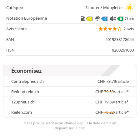
Catégorie
Scooter / Mobylette
Notation Européenne
71 db
C
C
B
Avis clients
2 avis
EAN
4019238178654
HSN
0200261000
Économisez
Centralepneus.ch
CHF
73.79
/article
Reifendirekt.ch
CHF
79.59
/article*
123pneus.ch
CHF
79.39
/article*
Reifen.com
CHF
78.22
/article*
* Les prix peuvent avoir changé depuis la date visible en
cliquant sur le prix.