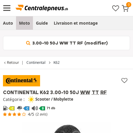
Auto
Moto
Guide
Livraison et montage
3.00-10 50J WW TT RF (modifier)
Retour
Continental
K62
CONTINENTAL K62
3.00-10 50J
WW
TT
RF
Catégorie :
Scooter / Mobylette
71 db
C
C
B
4/5
(2 avis)