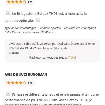
4/5
Le Bridgestone Battlax TH01 est, à mon avis, la
solution optimale.
Type de route: Montagne - Conduite: Sportive - Véhicule: Suzuki Burgman
650 - Kilomètres parcourus: 18000 km
Avis traduit déposé le 21.05.22 par Otti suite à une expérience
d'achat du 19.04.22
-
voir l'original (allemand)
Signaler
Racheteriez-vous ces pneus ?
OUI
AVIS DE SUZI BURGIMAN
4/5
J'ai essayé différents pneus et je n'ai jamais atteint une
performance de plus de 6000 km. Avec Battlax TH01, je
parcours jusqu'à 10000 km en conduite normale