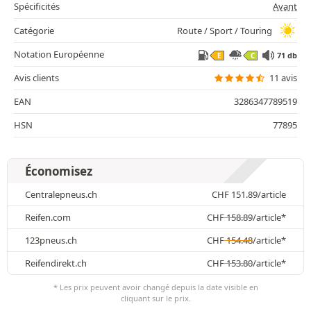
Spécificités
Avant
Catégorie
Route / Sport / Touring
Notation Européenne
71 db
E
C
Avis clients
11 avis
EAN
3286347789519
HSN
77895
Économisez
Centralepneus.ch
CHF
151.89
/article
Reifen.com
CHF
158.89
/article*
123pneus.ch
CHF
154.48
/article*
Reifendirekt.ch
CHF
153.80
/article*
* Les prix peuvent avoir changé depuis la date visible en
cliquant sur le prix.