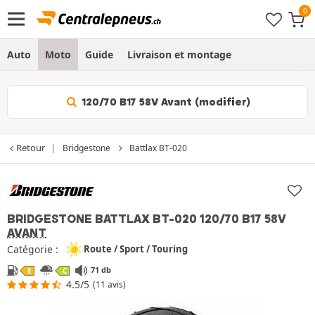
Auto
Moto
Guide
Livraison et montage
120/70 B17 58V Avant (modifier)
Retour
Bridgestone
Battlax BT-020
BRIDGESTONE BATTLAX BT-020
120/70 B17 58V
AVANT
Catégorie :
Route / Sport / Touring
71 db
E
C
4.5/5
(11 avis)