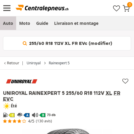
Auto
Moto
Guide
Livraison et montage
255/60 R18 112V XL FR EVc (modifier)
Retour
Uniroyal
Rainexpert 5
UNIROYAL RAINEXPERT 5
255/60 R18 112V
XL
FR
EVC
Été
73 db
C
A
B
4/5
(130 avis)