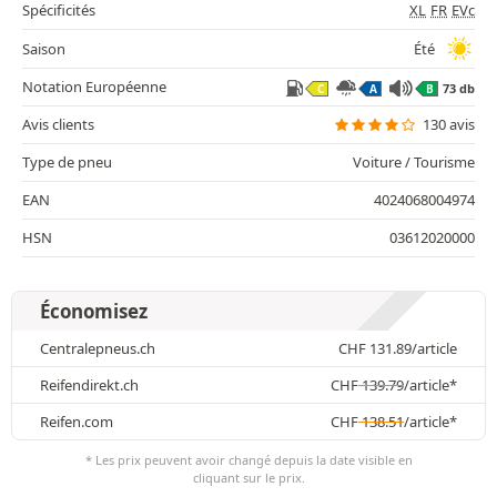
Spécificités
XL
FR
EVc
Saison
Été
Notation Européenne
73 db
C
A
B
Avis clients
130 avis
Type de pneu
Voiture / Tourisme
EAN
4024068004974
HSN
03612020000
Économisez
Centralepneus.ch
CHF
131.89
/article
Reifendirekt.ch
CHF
139.79
/article*
Reifen.com
CHF
138.51
/article*
* Les prix peuvent avoir changé depuis la date visible en
cliquant sur le prix.