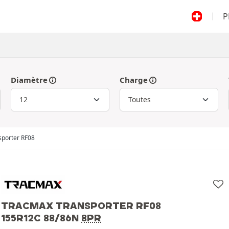
P
Diamètre
Charge
sporter RF08
TRACMAX TRANSPORTER RF08
155R12C 88/86N
8PR