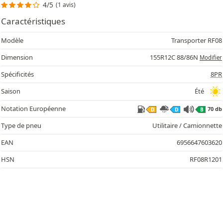
4/5
(1 avis)
Caractéristiques
Modèle
Transporter RF08
Dimension
155R12C 88/86N
Modifier
Spécificités
8PR
Saison
Été
Notation Européenne
70 db
D
D
B
Type de pneu
Utilitaire / Camionnette
EAN
6956647603620
HSN
RF08R1201