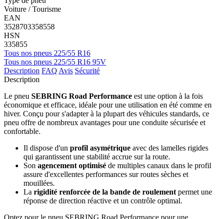
Type de pneu
Voiture / Tourisme
EAN
3528703358558
HSN
335855
Tous nos pneus 225/55 R16
Tous nos pneus 225/55 R16 95V
Description
FAQ
Avis
Sécurité
Description
Le pneu
SEBRING Road Performance
est une option à la fois
économique et efficace, idéale pour une utilisation en été comme en
hiver. Conçu pour s'adapter à la plupart des véhicules standards, ce
pneu offre de nombreux avantages pour une conduite sécurisée et
confortable.
Il dispose d'un
profil asymétrique
avec des lamelles rigides
qui garantissent une stabilité accrue sur la route.
Son
agencement optimisé
de multiples canaux dans le profil
assure d'excellentes performances sur routes sèches et
mouillées.
La
rigidité renforcée de la bande de roulement
permet une
réponse de direction réactive et un contrôle optimal.
Optez pour le pneu SEBRING Road Performance pour une