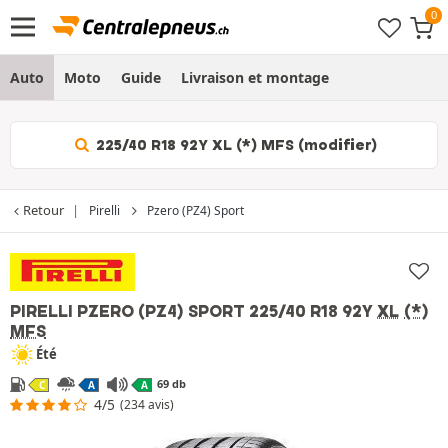
Auto
Moto
Guide
Livraison et montage
225/40 R18 92Y XL (*) MFS (modifier)
Retour
Pirelli
Pzero (PZ4) Sport
PIRELLI PZERO (PZ4) SPORT
225/40 R18 92Y
XL
(*)
MFS
Été
69 db
C
A
A
4/5
(234 avis)