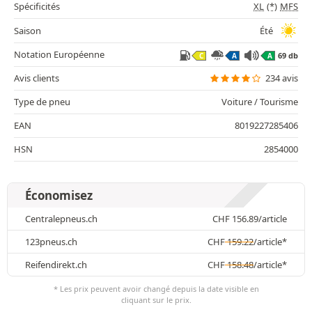
Spécificités
XL
(*)
MFS
Saison
Été
Notation Européenne
69 db
C
A
A
Avis clients
234 avis
Type de pneu
Voiture / Tourisme
EAN
8019227285406
HSN
2854000
Économisez
Centralepneus.ch
CHF
156.89
/article
123pneus.ch
CHF
159.22
/article*
Reifendirekt.ch
CHF
158.48
/article*
* Les prix peuvent avoir changé depuis la date visible en
cliquant sur le prix.