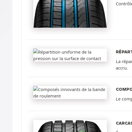
Contrôle
RÉPART
La répar
accru.
COMPO
Le comp
CARCAS