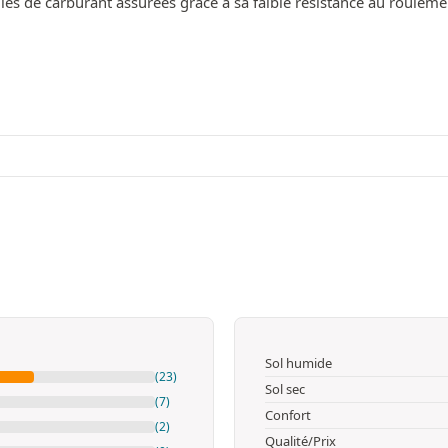
es de carburant assurées grâce à sa faible résistance au rouleme
Sol humide
(23)
Sol sec
(7)
Confort
(2)
Qualité/Prix