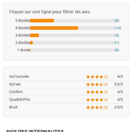
Cliquez sur une ligne pour filtrer les avis.
5 étoiles
(8)
4 étoiles
(16)
3 étoiles
(3)
2 étoiles
(1)
1 étoile
(0)
Sol humide
4/5
Sol sec
3.5/5
Confort
4/5
Qualité/Prix
4/5
Bruit
3.5/5
AVIS DES INTERNAUTES