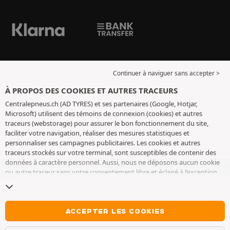
Continuer à naviguer sans accepter >
À PROPOS DES COOKIES ET AUTRES TRACEURS
Centralepneus.ch (AD TYRES) et ses partenaires (Google, Hotjar,
Microsoft) utilisent des témoins de connexion (cookies) et autres
traceurs (webstorage) pour assurer le bon fonctionnement du site,
faciliter votre navigation, réaliser des mesures statistiques et
personnaliser ses campagnes publicitaires. Les cookies et autres
traceurs stockés sur votre terminal, sont susceptibles de contenir des
données à caractère personnel. Aussi, nous ne déposons aucun cookie
ou autre traceur sans votre consentement libre et éclairé à l’exception
de ceux indispensables pour le fonctionnement du site. Nous
conservons votre choix pendant 6 mois. Vous pouvez retirer votre
consentement à tout moment en vous rendant sur la
page cookies et
autres traceurs
. Vous pouvez choisir de continuer à naviguer sans
ACCEPTER LES COOKIES
accepter le dépôt de cookies ou autres traceurs. Le refus ne fait pas