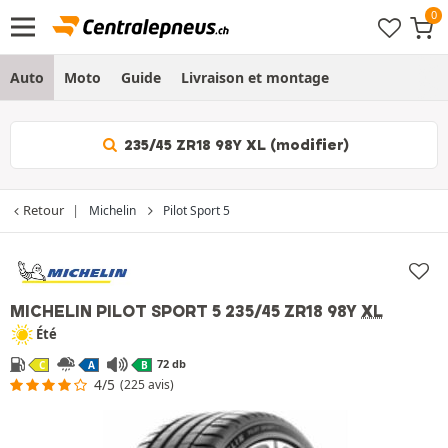
Auto
Moto
Guide
Livraison et montage
235/45 ZR18 98Y XL (modifier)
Retour
Michelin
Pilot Sport 5
MICHELIN PILOT SPORT 5
235/45 ZR18 98Y
XL
Été
72 db
C
A
B
4/5
(225 avis)