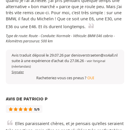
quand je l’ai achetée. J’ai pris pendant quelque temps une
alternative « bon marché » parce que je roule peu. Mais j’ai
très vite remis ceux-ci. Pour moi, c’est très simple : sur une
BMW, il faut du Michelin ! Que ce soit une E6, une E30, une
E36 ou une E46. Et ils durent longtemps.
Type de route: Route - Conduite: Normale - Véhicule: BMW E46 cabrio -
Kilomètres parcourus: 500 km
Avis traduit déposé le 29.07.26 par denisverstraeten@xs4all.nl
suite à une expérience d'achat du 27.06.26
-
voir l'original
(néerlandais)
Signaler
Racheteriez-vous ces pneus ?
OUI
AVIS DE PATRICIO P
5/5
Elles paraissaient chères, et je pensais qu’elles seraient