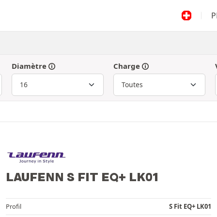
P
Diamètre
Charge
LAUFENN S FIT EQ+ LK01
Profil
S Fit EQ+ LK01