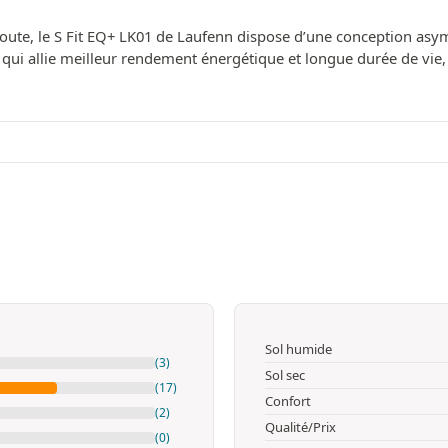
route, le S Fit EQ+ LK01 de Laufenn dispose d’une conception asy
ui allie meilleur rendement énergétique et longue durée de vie, 
Sol humide
(3)
Sol sec
(17)
Confort
(2)
Qualité/Prix
(0)