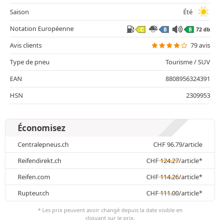
Saison
Été
Notation Européenne
72 db
C
B
B
Avis clients
79 avis
Type de pneu
Tourisme / SUV
EAN
8808956324391
HSN
2309953
Économisez
Centralepneus.ch
CHF
96.79
/article
Reifendirekt.ch
CHF
124.27
/article*
Reifen.com
CHF
114.26
/article*
Rupteur.ch
CHF
111.00
/article*
* Les prix peuvent avoir changé depuis la date visible en
cliquant sur le prix.