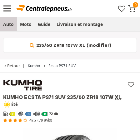
Auto
Moto
Guide
Livraison et montage
235/60 ZR18 107W XL (modifier)
Retour
Kumho
Ecsta PS71 SUV
KUMHO ECSTA PS71 SUV
235/60 ZR18 107W
XL
Été
72 db
C
B
B
4/5
(79 avis)