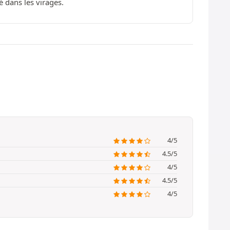
 dans les virages.
4/5
4.5/5
4/5
4.5/5
4/5