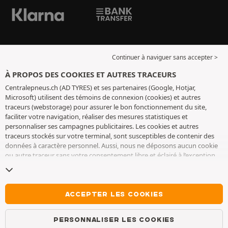
Continuer à naviguer sans accepter >
À PROPOS DES COOKIES ET AUTRES TRACEURS
Centralepneus.ch (AD TYRES) et ses partenaires (Google, Hotjar,
Microsoft) utilisent des témoins de connexion (cookies) et autres
traceurs (webstorage) pour assurer le bon fonctionnement du site,
faciliter votre navigation, réaliser des mesures statistiques et
personnaliser ses campagnes publicitaires. Les cookies et autres
traceurs stockés sur votre terminal, sont susceptibles de contenir des
données à caractère personnel. Aussi, nous ne déposons aucun cookie
ou autre traceur sans votre consentement libre et éclairé à l’exception
de ceux indispensables pour le fonctionnement du site. Nous
conservons votre choix pendant 6 mois. Vous pouvez retirer votre
consentement à tout moment en vous rendant sur la
page cookies et
autres traceurs
. Vous pouvez choisir de continuer à naviguer sans
ACCEPTER LES COOKIES
accepter le dépôt de cookies ou autres traceurs. Le refus ne fait pas
obstacle à l’accès aux services AD TYRES. Pour plus d’informations, nous
PERSONNALISER LES COOKIES
vous invitons à consulter
la page cookies et autres traceurs
.