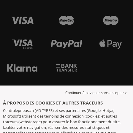
Continuer à naviguer sans accepter >
À PROPOS DES COOKIES ET AUTRES TRACEURS
Centralepneus.ch (AD TYRES) et ses partenaires (Google, Hotjar,
Microsoft) utilisent des témoins de connexion (cookies) et autres
traceurs (webstorage) pour assurer le bon fonctionnement du site,
faciliter votre navigation, réaliser des mesures statistiques et