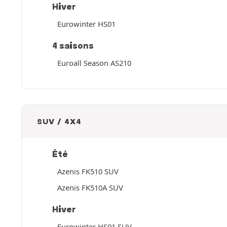
Hiver
Eurowinter HS01
4 saisons
Euroall Season AS210
SUV / 4X4
Été
Azenis FK510 SUV
Azenis FK510A SUV
Hiver
Eurowinter HS01 SUV