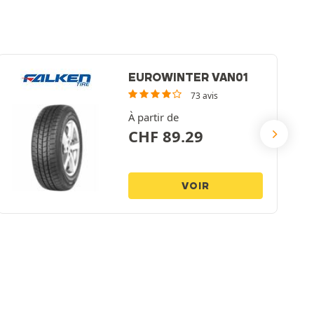
EUROWINTER VAN01
73 avis
À partir de
CHF
89.29
VOIR