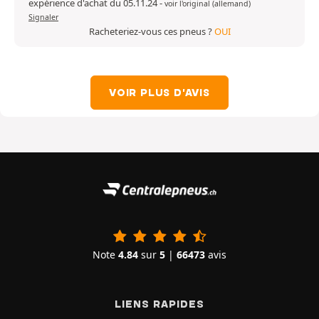
expérience d'achat du 05.11.24
-
voir l'original (allemand)
Signaler
Racheteriez-vous ces pneus ?
OUI
VOIR PLUS D'AVIS
Note
4.84
sur
5
|
66473
avis
LIENS RAPIDES