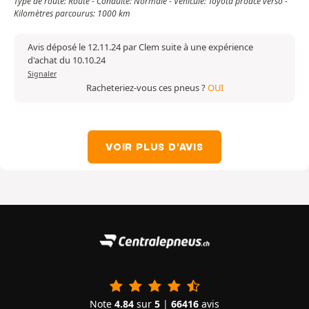
Type de route: Route - Conduite: Normale - Véhicule: Toyota proace verso -
Kilomètres parcourus: 1000 km
Avis déposé le 12.11.24 par Clem suite à une expérience
d'achat du 10.10.24
Signaler
Racheteriez-vous ces pneus ?
OUI
VOIR PLUS D'AVIS
Note
4.84
sur
5
|
66416
avis