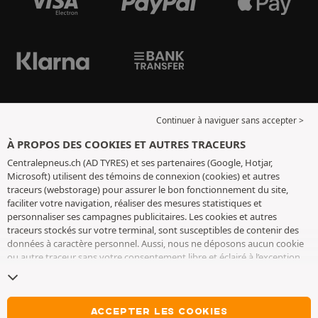
Continuer à naviguer sans accepter >
À PROPOS DES COOKIES ET AUTRES TRACEURS
Centralepneus.ch (AD TYRES) et ses partenaires (Google, Hotjar,
Microsoft) utilisent des témoins de connexion (cookies) et autres
traceurs (webstorage) pour assurer le bon fonctionnement du site,
faciliter votre navigation, réaliser des mesures statistiques et
personnaliser ses campagnes publicitaires. Les cookies et autres
traceurs stockés sur votre terminal, sont susceptibles de contenir des
données à caractère personnel. Aussi, nous ne déposons aucun cookie
ou autre traceur sans votre consentement libre et éclairé à l’exception
de ceux indispensables pour le fonctionnement du site. Nous
conservons votre choix pendant 6 mois. Vous pouvez retirer votre
consentement à tout moment en vous rendant sur la
page cookies et
autres traceurs
. Vous pouvez choisir de continuer à naviguer sans
ACCEPTER LES COOKIES