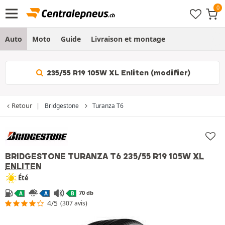
Auto
Moto
Guide
Livraison et montage
235/55 R19 105W XL Enliten (modifier)
Retour
Bridgestone
Turanza T6
BRIDGESTONE TURANZA T6
235/55 R19 105W
XL
ENLITEN
Été
70 db
A
A
B
4/5
(307 avis)