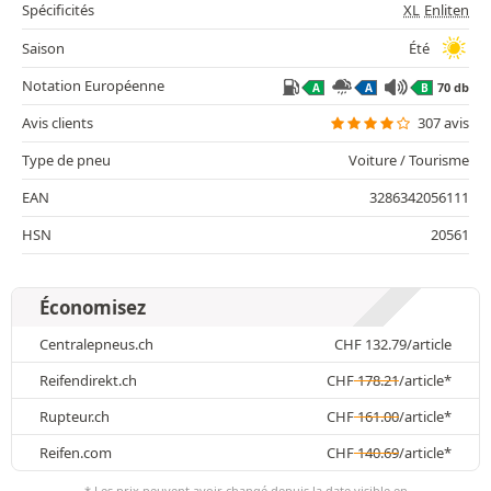
Spécificités
XL
Enliten
Saison
Été
Notation Européenne
70 db
A
A
B
Avis clients
307 avis
Type de pneu
Voiture / Tourisme
EAN
3286342056111
HSN
20561
Économisez
Centralepneus.ch
CHF
132.79
/article
Reifendirekt.ch
CHF
178.21
/article*
Rupteur.ch
CHF
161.00
/article*
Reifen.com
CHF
140.69
/article*
* Les prix peuvent avoir changé depuis la date visible en