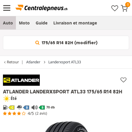
Auto
Moto
Guide
Livraison et montage
175/65 R14 82H (modifier)
Retour
Atlander
Landerxsport ATL33
ATLANDER LANDERXSPORT ATL33
175/65 R14 82H
Été
70 db
C
B
B
4/5
(2 avis)