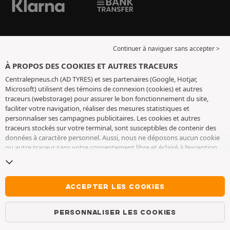
Continuer à naviguer sans accepter >
À PROPOS DES COOKIES ET AUTRES TRACEURS
Centralepneus.ch (AD TYRES) et ses partenaires (Google, Hotjar,
Microsoft) utilisent des témoins de connexion (cookies) et autres
traceurs (webstorage) pour assurer le bon fonctionnement du site,
faciliter votre navigation, réaliser des mesures statistiques et
personnaliser ses campagnes publicitaires. Les cookies et autres
traceurs stockés sur votre terminal, sont susceptibles de contenir des
données à caractère personnel. Aussi, nous ne déposons aucun cookie
ou autre traceur sans votre consentement libre et éclairé à l’exception
de ceux indispensables pour le fonctionnement du site. Nous
conservons votre choix pendant 6 mois. Vous pouvez retirer votre
consentement à tout moment en vous rendant sur la
page cookies et
autres traceurs
. Vous pouvez choisir de continuer à naviguer sans
ACCEPTER LES COOKIES
accepter le dépôt de cookies ou autres traceurs. Le refus ne fait pas
obstacle à l’accès aux services AD TYRES. Pour plus d’informations, nous
PERSONNALISER LES COOKIES
vous invitons à consulter
la page cookies et autres traceurs
.