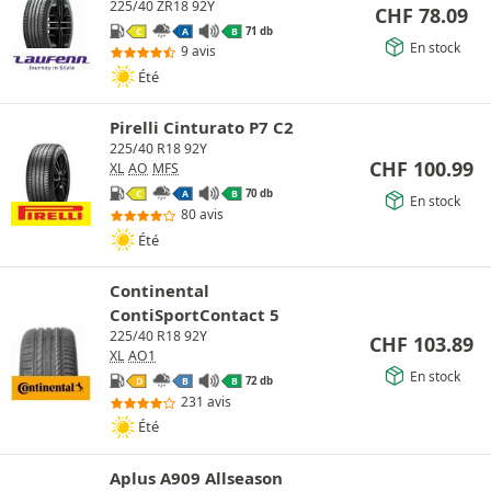
225/40 ZR18 92Y
CHF
78.09
71 db
C
A
B
En stock
9 avis
Été
Pirelli Cinturato P7 C2
225/40 R18 92Y
CHF
100.99
XL
AO
MFS
70 db
C
A
B
En stock
80 avis
Été
Continental
ContiSportContact 5
225/40 R18 92Y
CHF
103.89
XL
AO1
En stock
72 db
D
B
B
231 avis
Été
Aplus A909 Allseason