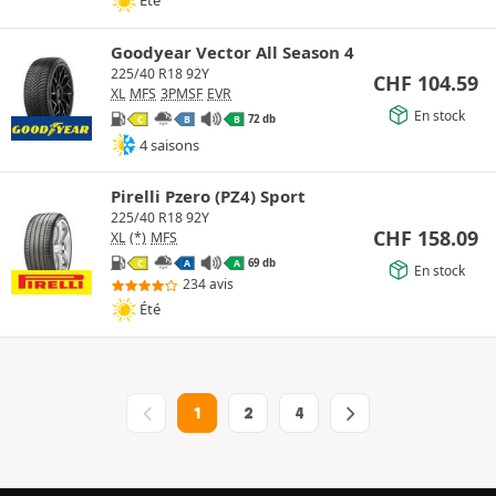
Été
Goodyear Vector All Season 4
225/40 R18 92Y
CHF
104.59
XL
MFS
3PMSF
EVR
En stock
72 db
C
B
B
4 saisons
Pirelli Pzero (PZ4) Sport
225/40 R18 92Y
CHF
158.09
XL
(*)
MFS
69 db
C
A
A
En stock
234 avis
Été
1
2
4