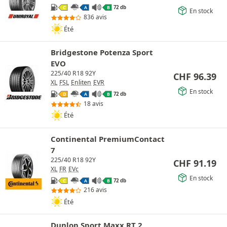
72 db
C
A
B
En stock
836 avis
Été
Bridgestone Potenza Sport
EVO
225/40 R18 92Y
CHF
96.39
XL
FSL
Enliten
EVR
En stock
72 db
D
A
B
18 avis
Été
Continental PremiumContact
7
225/40 R18 92Y
CHF
91.19
XL
FR
EVc
En stock
72 db
C
A
B
216 avis
Été
Dunlop Sport Maxx RT 2