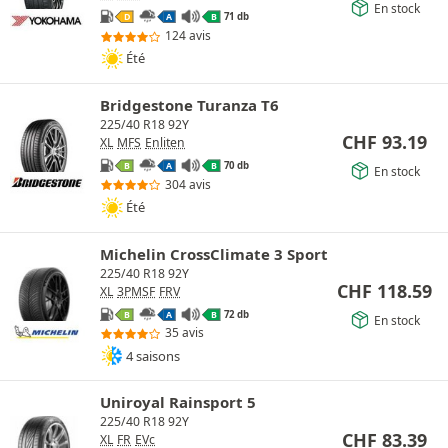
En stock
71 db
D
A
B
124 avis
Été
Bridgestone Turanza T6
225/40 R18 92Y
CHF
93.19
XL
MFS
Enliten
70 db
B
A
B
En stock
304 avis
Été
Michelin CrossClimate 3 Sport
225/40 R18 92Y
CHF
118.59
XL
3PMSF
FRV
72 db
B
A
B
En stock
35 avis
4 saisons
Uniroyal Rainsport 5
225/40 R18 92Y
CHF
83.39
XL
FR
EVc