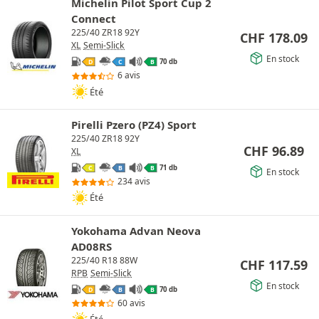
Michelin Pilot Sport Cup 2
Connect
225/40 ZR18 92Y
CHF
178.09
XL
Semi-Slick
En stock
70 db
D
C
B
6 avis
Été
Pirelli Pzero (PZ4) Sport
225/40 ZR18 92Y
CHF
96.89
XL
71 db
C
B
B
En stock
234 avis
Été
Yokohama Advan Neova
AD08RS
225/40 R18 88W
CHF
117.59
RPB
Semi-Slick
En stock
70 db
D
B
B
60 avis