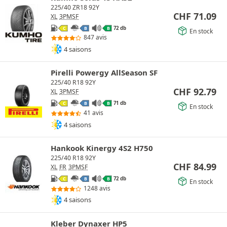
225/40 ZR18 92Y
CHF
71.09
XL
3PMSF
72 db
C
B
B
En stock
847 avis
4 saisons
Pirelli Powergy AllSeason SF
225/40 R18 92Y
CHF
92.79
XL
3PMSF
71 db
C
B
B
En stock
41 avis
4 saisons
Hankook Kinergy 4S2 H750
225/40 R18 92Y
CHF
84.99
XL
FR
3PMSF
72 db
C
B
B
En stock
1248 avis
4 saisons
Kleber Dynaxer HP5