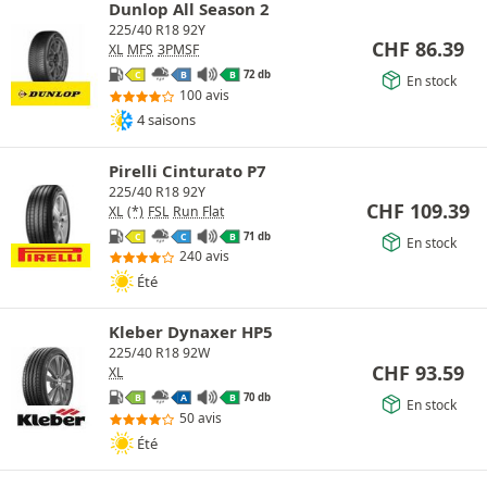
Dunlop All Season 2
225/40 R18 92Y
CHF
86.39
XL
MFS
3PMSF
72 db
C
B
B
En stock
100 avis
4 saisons
Pirelli Cinturato P7
225/40 R18 92Y
CHF
109.39
XL
(*)
FSL
Run Flat
71 db
C
C
B
En stock
240 avis
Été
Kleber Dynaxer HP5
225/40 R18 92W
CHF
93.59
XL
70 db
B
A
B
En stock
50 avis
Été