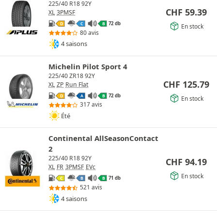
225/40 R18 92Y
CHF
59.39
XL
3PMSF
72 db
D
C
B
En stock
80 avis
4 saisons
Michelin Pilot Sport 4
225/40 ZR18 92Y
CHF
125.79
XL
ZP
Run Flat
72 db
D
A
B
En stock
317 avis
Été
Continental AllSeasonContact
2
225/40 R18 92Y
CHF
94.19
XL
FR
3PMSF
EVc
En stock
71 db
C
B
B
521 avis
4 saisons