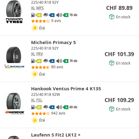
225/40 R18 92Y
CHF
89.89
XL
MFS
70 db
C
A
B
En stock
9 avis
Été
Michelin Primacy 5
225/40 R18 92Y
CHF
101.39
XL
FRV
70 db
C
A
B
En stock
80 avis
Été
Hankook Ventus Prime 4 K135
225/40 R18 92W
CHF
109.29
XL
FSL
69 db
C
A
A
En stock
942 avis
Été
Laufenn S Fit2 LK12 +