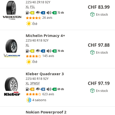
225/40 ZR18 92Y
CHF
83.99
XL
FSL
72 db
C
A
B
En stock
26 avis
Été
Michelin Primacy 4+
225/40 R18 92Y
CHF
97.88
XL
70 db
C
A
B
En stock
145 avis
Été
Kleber Quadraxer 3
225/40 R18 92Y
CHF
97.19
XL
3PMSF
69 db
D
B
A
En stock
623 avis
4 saisons
Nokian Powerproof 2