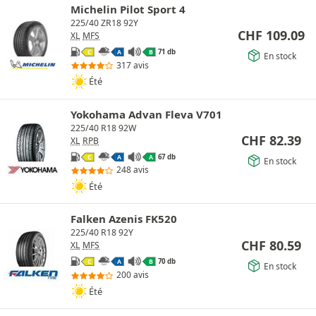
Michelin Pilot Sport 4
225/40 ZR18 92Y
CHF
109.09
XL
MFS
71 db
C
A
B
En stock
317 avis
Été
Yokohama Advan Fleva V701
225/40 R18 92W
CHF
82.39
XL
RPB
67 db
C
A
A
En stock
248 avis
Été
Falken Azenis FK520
225/40 R18 92Y
CHF
80.59
XL
MFS
70 db
C
A
B
En stock
200 avis
Été