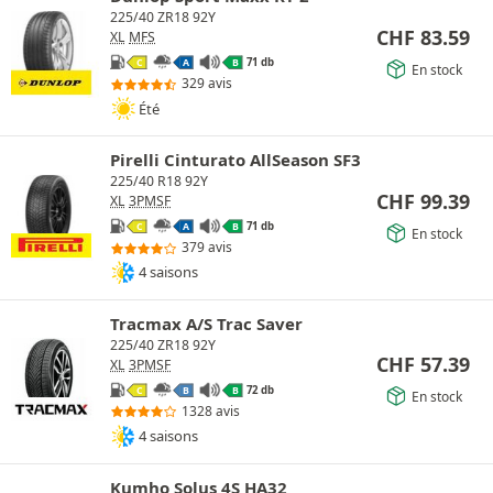
225/40 ZR18 92Y
CHF
83.59
XL
MFS
71 db
C
A
B
En stock
329 avis
Été
Pirelli Cinturato AllSeason SF3
225/40 R18 92Y
CHF
99.39
XL
3PMSF
71 db
C
A
B
En stock
379 avis
4 saisons
Tracmax A/S Trac Saver
225/40 ZR18 92Y
CHF
57.39
XL
3PMSF
72 db
C
B
B
En stock
1328 avis
4 saisons
Kumho Solus 4S HA32