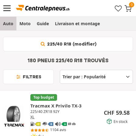
Auto
Moto
Guide
Livraison et montage
225/40 R18 (modifier)
180 PNEUS 225/40 R18 TROUVÉS
FILTRES
Top budget
Tracmax X Privilo TX-3
CHF
59.58
225/40 ZR18 92Y
XL
En stock
69 db
C
B
A
1104 avis