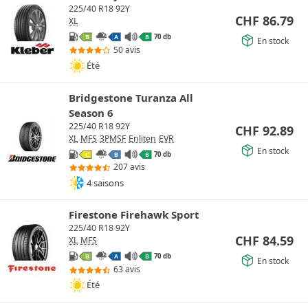
225/40 R18 92Y
CHF
86.79
XL
70 db
B
A
B
En stock
50 avis
Été
Bridgestone Turanza All
Season 6
225/40 R18 92Y
CHF
92.89
XL
MFS
3PMSF
Enliten
EVR
En stock
70 db
C
B
B
207 avis
4 saisons
Firestone Firehawk Sport
225/40 R18 92Y
CHF
84.59
XL
MFS
70 db
B
A
B
En stock
63 avis
Été