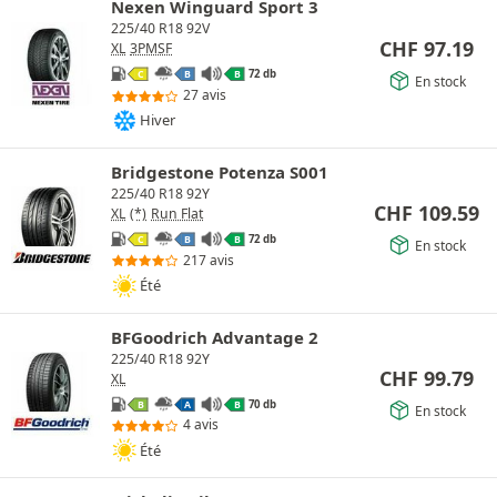
Nexen Winguard Sport 3
225/40 R18 92V
CHF
97.19
XL
3PMSF
72 db
C
B
B
En stock
27 avis
Hiver
Bridgestone Potenza S001
225/40 R18 92Y
CHF
109.59
XL
(*)
Run Flat
72 db
C
B
B
En stock
217 avis
Été
BFGoodrich Advantage 2
225/40 R18 92Y
CHF
99.79
XL
70 db
B
A
B
En stock
4 avis
Été