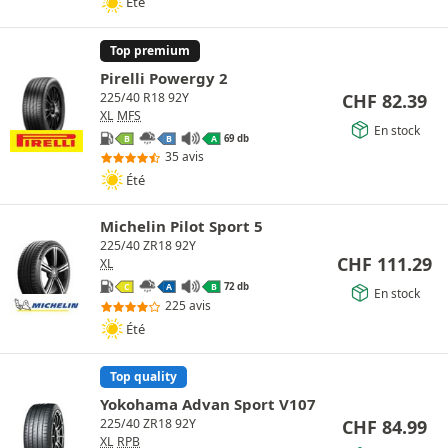
Été
Top premium
Pirelli Powergy 2
CHF
82.39
225/40 R18 92Y
XL
MFS
En stock
69 db
B
B
A
35 avis
Été
Michelin Pilot Sport 5
225/40 ZR18 92Y
CHF
111.29
XL
72 db
C
A
B
En stock
225 avis
Été
Top quality
Yokohama Advan Sport V107
CHF
84.99
225/40 ZR18 92Y
XL
RPB