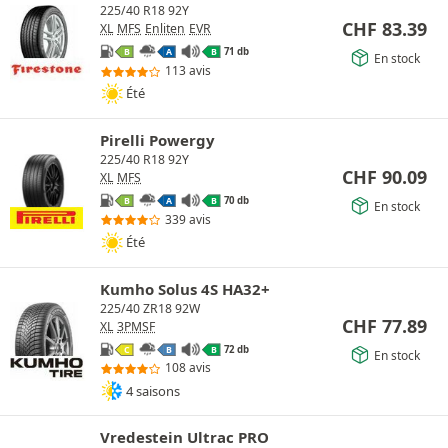
225/40 R18 92Y
CHF
83.39
XL
MFS
Enliten
EVR
71 db
B
A
B
En stock
113 avis
Été
Pirelli Powergy
225/40 R18 92Y
CHF
90.09
XL
MFS
70 db
B
A
B
En stock
339 avis
Été
Kumho Solus 4S HA32+
225/40 ZR18 92W
CHF
77.89
XL
3PMSF
72 db
C
B
B
En stock
108 avis
4 saisons
Vredestein Ultrac PRO