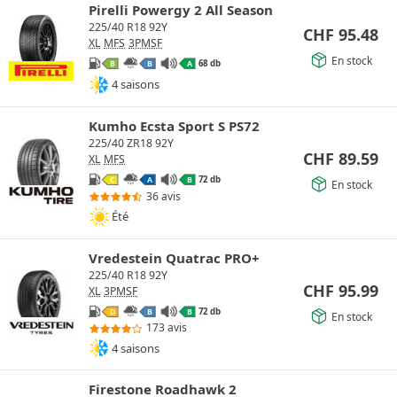
Pirelli Powergy 2 All Season
225/40 R18 92Y
CHF
95.48
XL
MFS
3PMSF
En stock
68 db
B
B
A
4 saisons
Kumho Ecsta Sport S PS72
225/40 ZR18 92Y
CHF
89.59
XL
MFS
72 db
C
A
B
En stock
36 avis
Été
Vredestein Quatrac PRO+
225/40 R18 92Y
CHF
95.99
XL
3PMSF
72 db
D
B
B
En stock
173 avis
4 saisons
Firestone Roadhawk 2